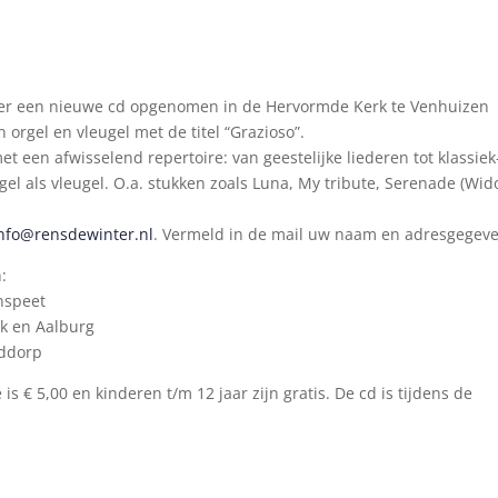
ter een nieuwe cd opgenomen in de Hervormde Kerk te Venhuizen
 orgel en vleugel met de titel “Grazioso”.
 een afwisselend repertoire: van geestelijke liederen tot klassiek
el als vleugel. O.a. stukken zoals Luna, My tribute, Serenade (Wido
nfo@rensdewinter.nl
. Vermeld in de mail uw naam en adresgegeve
:
nspeet
jk en Aalburg
uddorp
 € 5,00 en kinderen t/m 12 jaar zijn gratis. De cd is tijdens de