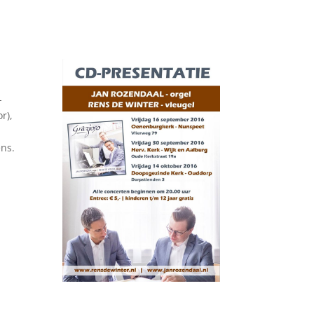
-
r),
ns.