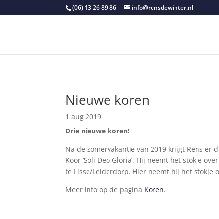
(06) 13 26 89 86
info@rensdewinter.nl
Nieuwe koren
1 aug 2019
Drie nieuwe koren!
Na de zomervakantie van 2019 krijgt Rens er dr
Koor ‘Soli Deo Gloria’. Hij neemt het stokje ov
te Lisse/Leiderdorp. Hier neemt hij het stokje 
Meer info op de pagina
Koren
.