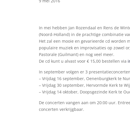
9 mei 2016
In mei hebben Jan Rozendaal en Rens de Win
(Noord-Holland) in de prachtige combinatie van
Het zal een mooie en gevarieerde cd worden met
populaire muziek en improvisaties op zowel org
Pastorale (Guilmant) en nog veel meer.
De cd kunt u alvast voor € 15,00 bestellen via
i
In september volgen er 3 presentatieconcerten
– Vrijdag 16 september, Oenenburgkerk te Nu
– Vrijdag 30 september, Hervormde Kerk te Wi
– Vrijdag 14 oktober, Doopsgezinde Kerk te O
De concerten vangen aan om 20:00 uur. Entree is
concerten verkrijgbaar.